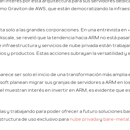
n interés por esta arquitectura para sus servidores dedi
omo Graviton de AWS, que están democratizando la infraes
ta solo a las grandes corporaciones. En una entrevista en «
scale, se reveló que la tendencia hacia ARM no está pasa
nfraestructura y servicios de nube privada están trabaja
os y productos. Estas acciones subrayan la versatilidad y 
arece ser solo el inicio de una transformación más amplia 
ft planean migrar sus granjas de servidores a ARM en los
l muestran interés en invertir en ARM, es evidente que es
ías y trabajando para poder ofrecer a futuro soluciones 
structura de uso exclusivo para
nube privada
y
bare-metal