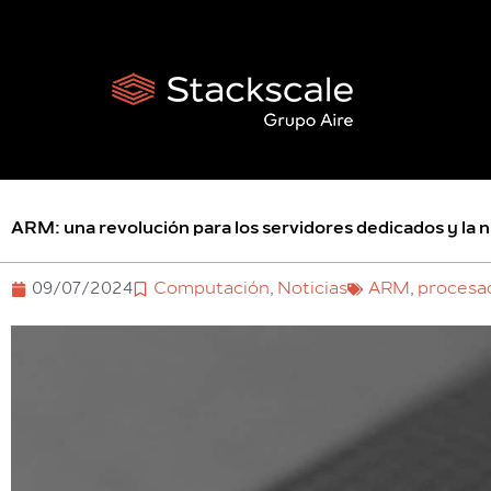
Ir
al
contenido
ARM: una revolución para los servidores dedicados y la 
09/07/2024
Computación
,
Noticias
ARM
,
procesa