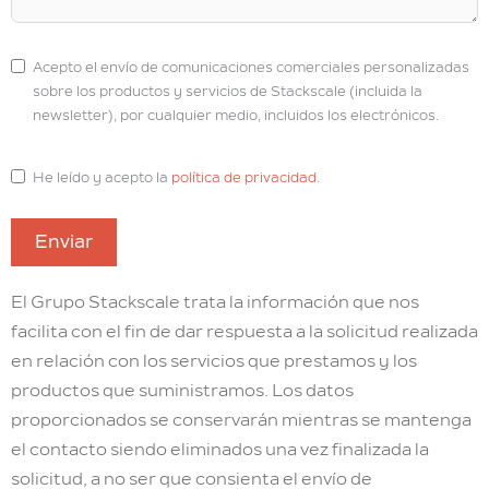
d
S
Acepto el envío de comunicaciones comerciales personalizadas
t
sobre los productos y servicios de Stackscale (incluida la
a
newsletter), por cualquier medio, incluidos los electrónicos.
t
e
He leído y acepto la
política de privacidad
.
s
+
Enviar
1
El Grupo Stackscale trata la información que nos
facilita con el fin de dar respuesta a la solicitud realizada
en relación con los servicios que prestamos y los
productos que suministramos. Los datos
proporcionados se conservarán mientras se mantenga
el contacto siendo eliminados una vez finalizada la
solicitud, a no ser que consienta el envío de