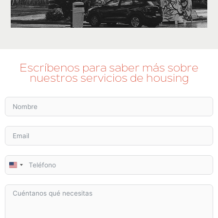
Escríbenos para saber más sobre
nuestros servicios de housing
U
n
i
t
e