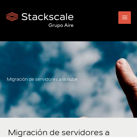
Ir
al
contenido
Migración de servidores a la nube
Migración de servidores a