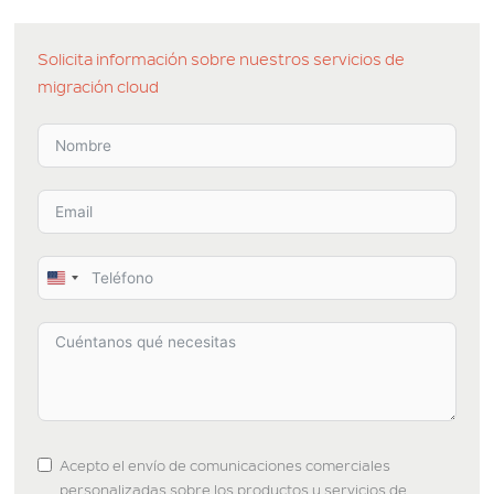
Solicita información sobre nuestros servicios de
migración cloud
U
n
i
t
e
d
S
Acepto el envío de comunicaciones comerciales
t
personalizadas sobre los productos y servicios de