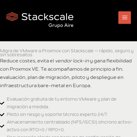
Ir
al
contenido
Migra de VMware a Proxmox con Stackscale — rápido, seguro y
sin sobresaltos
Reduce costes, evita el
vendor lock-in
y gana flexibilidad
con Proxmox VE. Te acompañamos de principio a fin:
evaluación, plan de migración, piloto y despliegue en
infraestructura bare-metal en Europa.
Evaluación gratuita de tu entorno VMware y plan de
migración a medida.
Piloto sin riesgo y soporte técnico experto 24/7.
Almacenamiento centralizado (NFS/iSCSI) síncrono activo-
activo con RTO=0 / RPO=0.