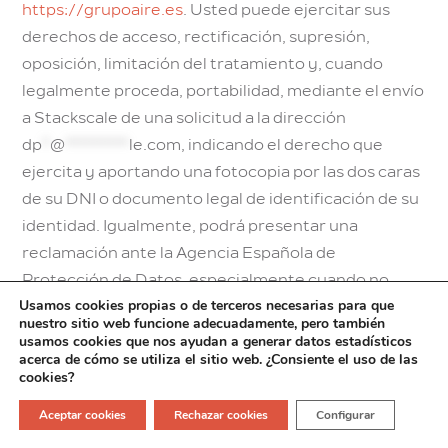
https://grupoaire.es
. Usted puede ejercitar sus
derechos de acceso, rectificación, supresión,
oposición, limitación del tratamiento y, cuando
legalmente proceda, portabilidad, mediante el envío
a Stackscale de una solicitud a la dirección
dp
*
@
********
le.com
, indicando el derecho que
ejercita y aportando una fotocopia por las dos caras
de su DNI o documento legal de identificación de su
identidad. Igualmente, podrá presentar una
reclamación ante la Agencia Española de
Protección de Datos, especialmente cuando no
Usamos cookies propias o de terceros necesarias para que
haya obtenido la satisfacción en el ejercicio de sus
nuestro sitio web funcione adecuadamente, pero también
derechos, a través de la sede electrónica en
usamos cookies que nos ayudan a generar datos estadísticos
acerca de cómo se utiliza el sitio web. ¿Consiente el uso de las
www.aepd.es
.
cookies?
Aceptar cookies
Rechazar cookies
Configurar