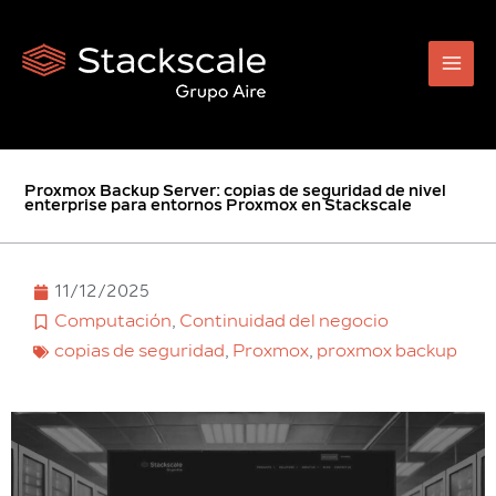
Ir
al
contenido
Proxmox Backup Server: copias de seguridad de nivel
enterprise para entornos Proxmox en Stackscale
11/12/2025
Computación
,
Continuidad del negocio
copias de seguridad
,
Proxmox
,
proxmox backup