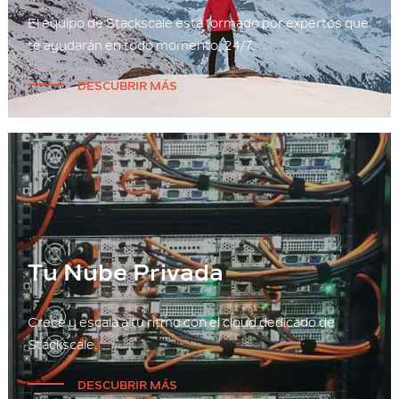
El equipo de Stackscale está formado por expertos que
te ayudarán en todo momento, 24/7.
DESCUBRIR MÁS
Tu Nube Privada
Crece y escala a tu ritmo con el cloud dedicado de
Stackscale.
DESCUBRIR MÁS