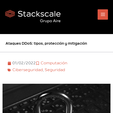
Ir
al
contenido
Ataques DDoS: tipos, protección y mitigación
01/02/2022
Computación
Ciberseguridad
,
Seguridad