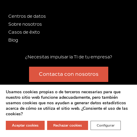
Centros de datos
Sobre nosotros
Casos de éxito
Blog
¿Necesitas impulsar la TI de tu empresa?
Contacta con nosotros
Usamos cookies propias o de terceros necesarias para que
Copyright 2012-2025 Stackscale S.L.
nuestro sitio web funcione adecuadamente, pero también
Contrato general de prestación de servicios
–
Política de
usamos cookies que nos ayudan a generar datos estadísticos
acerca de cómo se utiliza el sitio web. ¿Consiente el uso de las
privacidad
–
Política de cookies
–
Aviso legal
–
Compromiso de
cookies?
integridad y cumplimiento
–
Información corporativa
Aceptar cookies
Rechazar cookies
Configurar
F
I
T
L
a
n
w
i