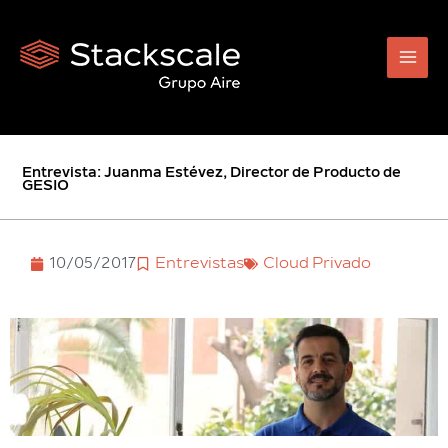
Ir
al
contenido
Entrevista: Juanma Estévez, Director de Producto de
GESIO
10/05/2017
Entrevistas
Cloud Privado