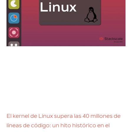
El kernel de Linux supera las 40 millones de
líneas de código: un hito histórico en el