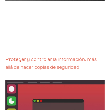
Proteger y controlar la información: más
allá de hacer copias de seguridad