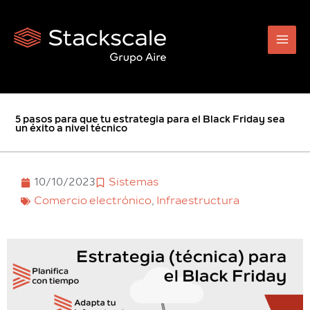
Ir
al
contenido
5 pasos para que tu estrategia para el Black Friday sea
un éxito a nivel técnico
10/10/2023
Sistemas
Comercio electrónico
,
Infraestructura