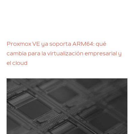
Proxmox VE ya soporta ARM64: qué
cambia para la virtualización empresarial y
el cloud