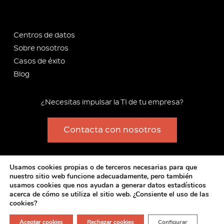
Centros de datos
Sobre nosotros
Casos de éxito
Blog
¿Necesitas impulsar la TI de tu empresa?
Contacta con nosotros
Copyright 2012-2025 Stackscale S.L.
Usamos cookies propias o de terceros necesarias para que
Contrato general de prestación de servicios
–
Política de
nuestro sitio web funcione adecuadamente, pero también
usamos cookies que nos ayudan a generar datos estadísticos
privacidad
–
Política de cookies
–
Aviso legal
–
Compromiso de
acerca de cómo se utiliza el sitio web. ¿Consiente el uso de las
integridad y cumplimiento
–
Información corporativa
cookies?
F
I
T
L
Aceptar cookies
Rechazar cookies
Configurar