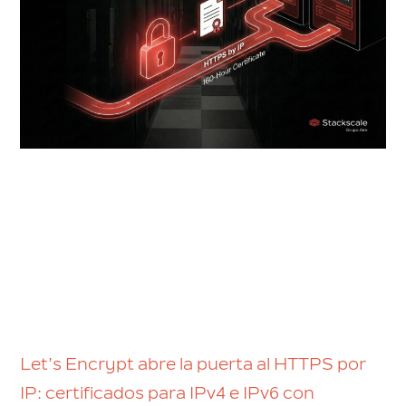
Let’s Encrypt abre la puerta al HTTPS por
IP: certificados para IPv4 e IPv6 con