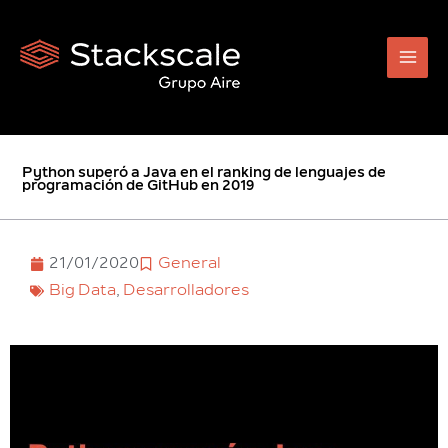
Ir
al
contenido
Python superó a Java en el ranking de lenguajes de
programación de GitHub en 2019
21/01/2020
General
Big Data
,
Desarrolladores