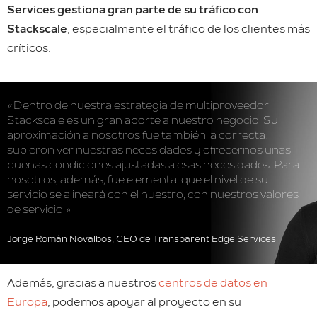
Services gestiona gran parte de su tráfico con
Stackscale
, especialmente el tráfico de los clientes más
críticos.
«Dentro de nuestra estrategia de multiproveedor,
Stackscale es un gran aporte a nuestro negocio. Su
aproximación a nosotros fue también la correcta:
supieron ver nuestras necesidades y ofrecernos unas
buenas condiciones ajustadas a esas necesidades. Para
nosotros, además, fue elemental que el nivel de su
servicio se alineará con el nuestro, con nuestros valores
de servicio.»
Jorge Román Novalbos, CEO de Transparent Edge Services
Además, gracias a nuestros
centros de datos en
Europa
, podemos apoyar al proyecto en su