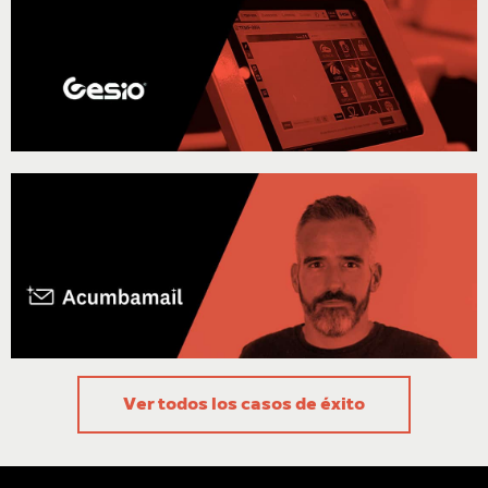
Con Stackscale lo conseguimos sin duda.
Más de 4 años trabajando juntos. Hemos
probado plataformas en Reino Unido,
Estados Unidos y otras en España, pero
nunca hemos conseguido lo que tenemos
ahora.»
Juan Manuel Estévez, CEO de Gesio
«Nuestro objetivo es proporcionar
productos de calidad a nuestros clientes,
sin tener que pasearnos por un datacenter
para gestionar el equipamiento físico
necesario. En este aspecto, el servicio
cloud de Stackscale proporciona la
fiabilidad que requiere nuestro SaaS, y la
tranquilidad de contar con un equipo de
soporte accesible.»
Ignacio Arriaga, cofundador de Acumbamail
Ver todos los casos de éxito