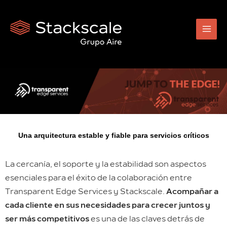
Ir
al
contenido
Una arquitectura estable y fiable para servicios críticos
La cercanía, el soporte y la estabilidad son aspectos
esenciales para el éxito de la colaboración entre
Transparent Edge Services y Stackscale.
Acompañar a
cada cliente en sus necesidades para crecer juntos y
ser más competitivos
es una de las claves detrás de