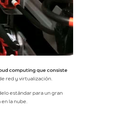
loud computing que consiste
 red y virtualización.
delo estándar para un gran
a en la nube.