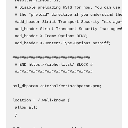
 resolver_timeout 5s;

 # Disable preloading HSTS for now. You can use the
 # the "preload" directive if you understand the im
 #add_header Strict-Transport-Security "max-age=630
 add_header Strict-Transport-Security "max-age=6307
 add_header X-Frame-Options DENY;

 add_header X-Content-Type-Options nosniff;

##################################

 # END https://cipherli.st/ BLOCK #

 ##################################

ssl_dhparam /etc/ssl/certs/dhparam.pem;

location ~ /.well-known {

 allow all;

 }
