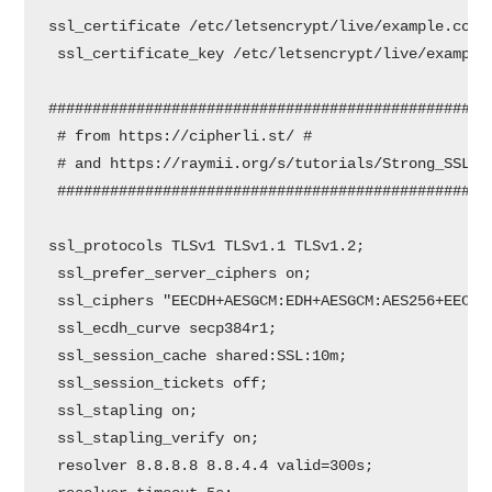
ssl_certificate /etc/letsencrypt/live/example.com/f
 ssl_certificate_key /etc/letsencrypt/live/example.
###################################################
 # from https://cipherli.st/ #

 # and https://raymii.org/s/tutorials/Strong_SSL_Se
 ##################################################
ssl_protocols TLSv1 TLSv1.1 TLSv1.2;

 ssl_prefer_server_ciphers on;

 ssl_ciphers "EECDH+AESGCM:EDH+AESGCM:AES256+EECDH:
 ssl_ecdh_curve secp384r1;

 ssl_session_cache shared:SSL:10m;

 ssl_session_tickets off;

 ssl_stapling on;

 ssl_stapling_verify on;

 resolver 8.8.8.8 8.8.4.4 valid=300s;
