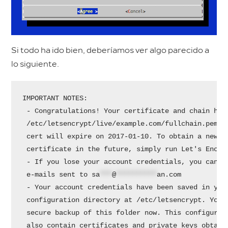
Si todo ha ido bien, deberíamos ver algo parecido a
lo siguiente.
IMPORTANT NOTES:

 - Congratulations! Your certificate and chain have
 /etc/letsencrypt/live/example.com/fullchain.pem. Y
 cert will expire on 2017-01-10. To obtain a new ve
 certificate in the future, simply run Let's Encryp
 - If you lose your account credentials, you can re
 e-mails sent to 
sa
***
@
**********
an.com
 - Your account credentials have been saved in your
 configuration directory at /etc/letsencrypt. You s
 secure backup of this folder now. This configurati
 also contain certificates and private keys obtaine