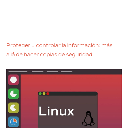
Proteger y controlar la información: más
allá de hacer copias de seguridad