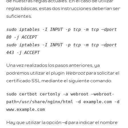
de nuestras reglas actuales. En el caso de utilizar
reglas básicas, estas dos instrucciones deberían ser
suficientes.
sudo iptables -I INPUT -p tcp -m tcp –dport
80 -j ACCEPT
sudo iptables -I INPUT -p tcp -m tcp –dport
443 -j ACCEPT
Una vez realizados los pasos anteriores, ya
podremos utilizar el plugin
Webroot
para solicitar el
certificado SSL mediante el siguiente comando.
sudo certbot certonly -a webroot –webroot-
path=/usr/share/nginx/html -d example.com -d
www.example.com
Hay que utilizar la opción
–d
para indicar el nombre