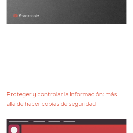
Proteger y controlar la información: más
allá de hacer copias de seguridad