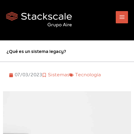
Ir
al
contenido
¿Qué es un sistema legacy?
07/03/2023
Sistemas
Tecnología