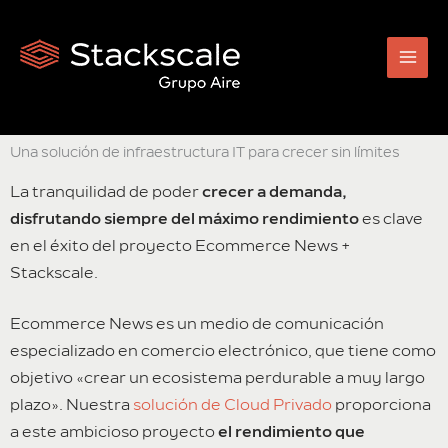
Ir
al
contenido
Una solución de infraestructura IT para crecer sin límites
La tranquilidad de poder
crecer a demanda,
disfrutando siempre del máximo rendimiento
es clave
en el éxito del proyecto Ecommerce News +
Stackscale.
Ecommerce News es un medio de comunicación
especializado en comercio electrónico, que tiene como
objetivo «crear un ecosistema perdurable a muy largo
plazo». Nuestra
solución de Cloud Privado
proporciona
a este ambicioso proyecto
el rendimiento que