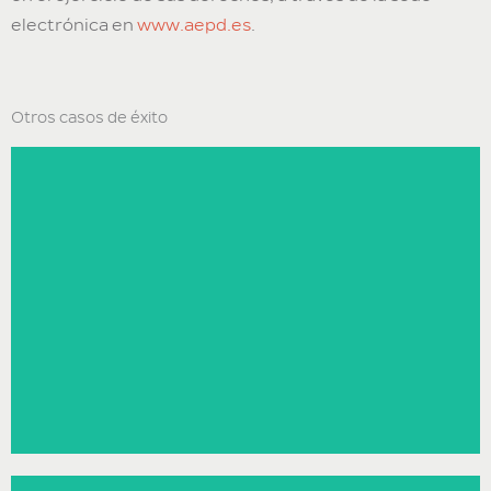
electrónica en
www.aepd.es
.
Otros casos de éxito
«Stackscale es el mejor socio tecnológico que una empresa como la
nuestra puede desear. Nos permitieron conocer bien el producto antes de
comprarlo, nos apoyaron durante todo el proceso de puesta en marcha, y
ahora sabemos que siempre están ahí tanto para lo bueno como para lo
malo.»
Javier Ortiz, CTO de Tutellus