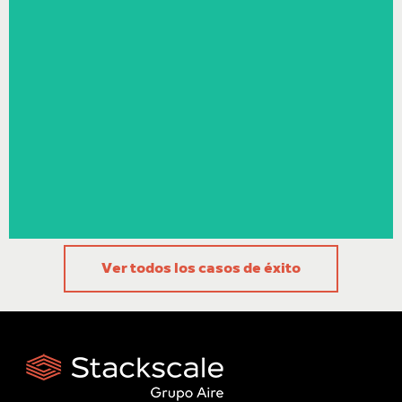
«El cambio al servicio de cloud privado de Stackscale fue clave para
soportar la creciente demanda y sobre todo para soportar picos de tráfico
sin necesidad de colas de espera. De esta forma no se perdían ventas y la
fidelización de los clientes aumentaba.»
Equipo de Mascarillas y Más
Ver todos los casos de éxito