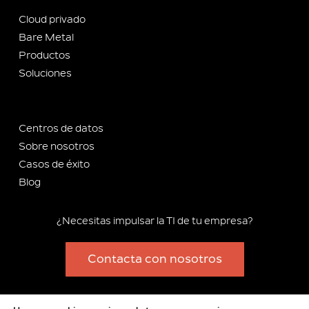
Cloud privado
Bare Metal
Productos
Soluciones
Centros de datos
Sobre nosotros
Casos de éxito
Blog
¿Necesitas impulsar la TI de tu empresa?
Contacta con nosotros
Copyright 2012-2025 Stackscale S.L.