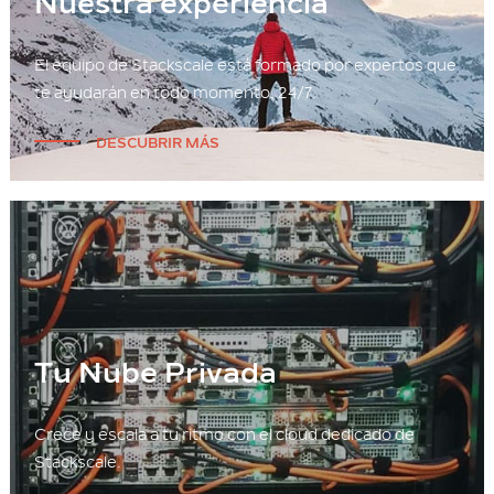
Nuestra experiencia
El equipo de Stackscale está formado por expertos que
te ayudarán en todo momento, 24/7.
DESCUBRIR MÁS
Tu Nube Privada
Crece y escala a tu ritmo con el cloud dedicado de
Stackscale.