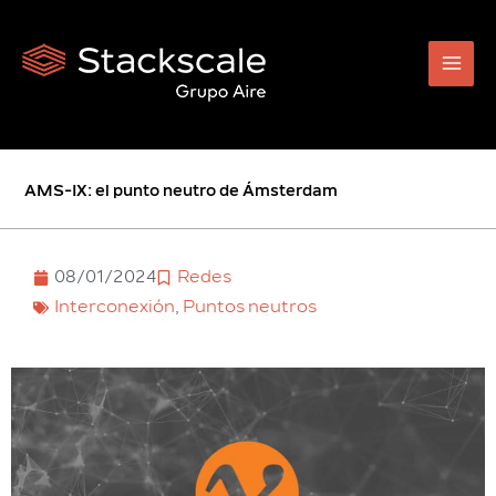
Ir
al
contenido
AMS-IX: el punto neutro de Ámsterdam
08/01/2024
Redes
Interconexión
,
Puntos neutros