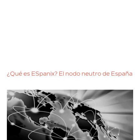
¿Qué es ESpanix? El nodo neutro de España