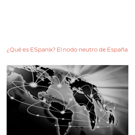
¿Qué es ESpanix? El nodo neutro de España